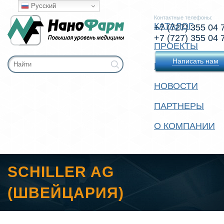
Русский
Контактные телефоны:
КАТАЛОГ
+7 (727) 355 04 
+7 (727) 355 04 
ПРОЕКТЫ
Написать нам
КОНТАКТЫ
НОВОСТИ
ПАРТНЕРЫ
О КОМПАНИИ
SCHILLER AG
(ШВЕЙЦАРИЯ)